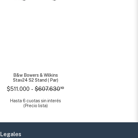
B&w Bowers & Wilkins
Stav24 S2 Stand ( Par)
$511.000
-
$607.630
10
Hasta 6 cuotas sin interés
(Precio lista)
Legales