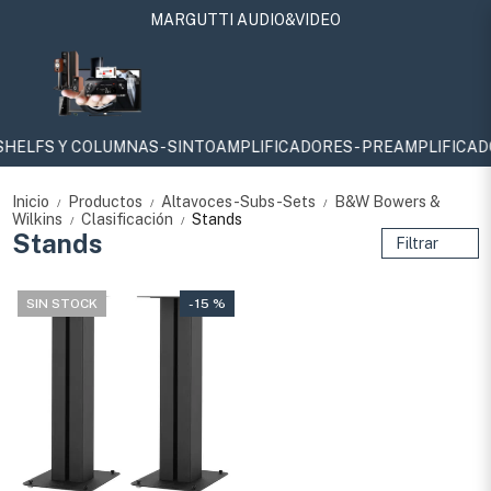
MARGUTTI AUDIO&VIDEO
FS Y COLUMNAS - SINTOAMPLIFICADORES - PREAMPLIFICADORES Y
Inicio
Productos
Altavoces-Subs-Sets
B&W Bowers &
/
/
/
Wilkins
Clasificación
Stands
/
/
Stands
Filtrar
SIN STOCK
- 15 %