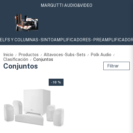
MARGUTTI AUDIO&VIDEO
 Y COLUMNAS - SINTOAMPLIFICADORES - PREAMPLIFICADORES Y P
Inicio
Productos
Altavoces-Subs-Sets
Polk Audio
/
/
/
/
Clasificación
Conjuntos
/
Conjuntos
Filtrar
- 18 %