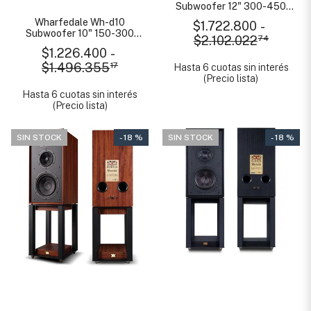
Subwoofer 12" 300-450
Watts
Wharfedale Wh-d10
$1.722.800
-
Subwoofer 10" 150-300
$2.102.022
74
Watts
$1.226.400
-
$1.496.355
17
Hasta 6 cuotas sin interés
(Precio lista)
Hasta 6 cuotas sin interés
(Precio lista)
SIN STOCK
- 18 %
SIN STOCK
- 18 %