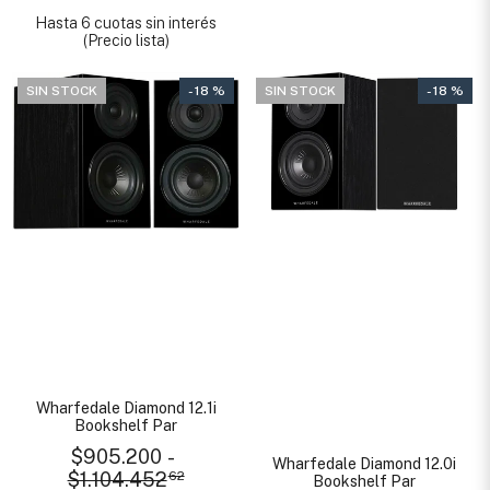
Hasta 6 cuotas sin interés
(Precio lista)
SIN STOCK
- 18 %
SIN STOCK
- 18 %
Wharfedale Diamond 12.1i
Bookshelf Par
$905.200
-
Wharfedale Diamond 12.0i
$1.104.452
62
Bookshelf Par