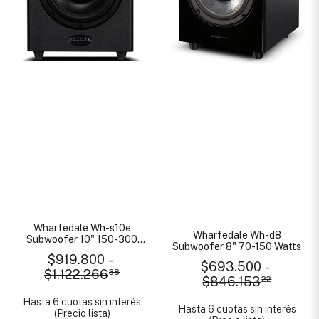
Wharfedale Wh-s10e
Wharfedale Wh-d8
Subwoofer 10" 150-300
Subwoofer 8" 70-150 Watts
Watts
$919.800
-
$693.500
-
$1.122.266
38
$846.153
22
Hasta 6 cuotas sin interés
Hasta 6 cuotas sin interés
(Precio lista)