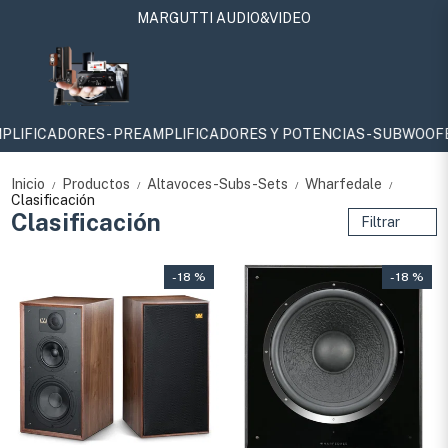
MARGUTTI AUDIO&VIDEO
PREAMPLIFICADORES Y POTENCIAS - SUBWOOFERS - SURROUNDS - 
Inicio
Productos
Altavoces-Subs-Sets
Wharfedale
/
/
/
/
Clasificación
Clasificación
Filtrar
- 18 %
- 18 %