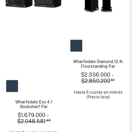
Wharfedale Diamond 12.4i
Floorstanding Par
$2.336.000
-
$2.850.200
32
Hasta 6 cuotas sin interés
(Precio lista)
Wharfedale Evo 4.1
Bookshelf Par
$1.679.000
-
$2.048.581
48