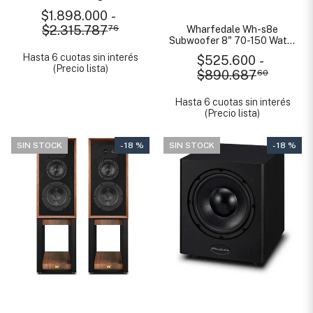
$1.898.000
-
$2.315.787
76
Wharfedale Wh-s8e
Subwoofer 8" 70-150 Watts
Demo
Hasta 6 cuotas sin interés
$525.600
-
(Precio lista)
$890.687
60
Hasta 6 cuotas sin interés
(Precio lista)
SIN STOCK
- 18 %
SIN STOCK
- 18 %