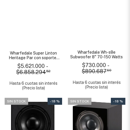
Wharfedale Wh-s8e
Wharfedale Super Linton
Subwoofer 8" 70-150 Watts
Heritage Par con soportes
Linton
$730.000
-
$5.621.000
-
$890.687
60
$6.858.294
52
Hasta 6 cuotas sin interés
Hasta 6 cuotas sin interés
(Precio lista)
(Precio lista)
SIN STOCK
- 18 %
SIN STOCK
- 18 %