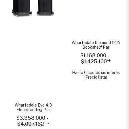
Wharfedale Diamond 12.2i
Bookshelf Par
$1.168.000
-
$1.425.100
16
Hasta 6 cuotas sin interés
(Precio lista)
Wharfedale Evo 4.3
Floorstanding Par
$3.358.000
-
$4.097.162
96