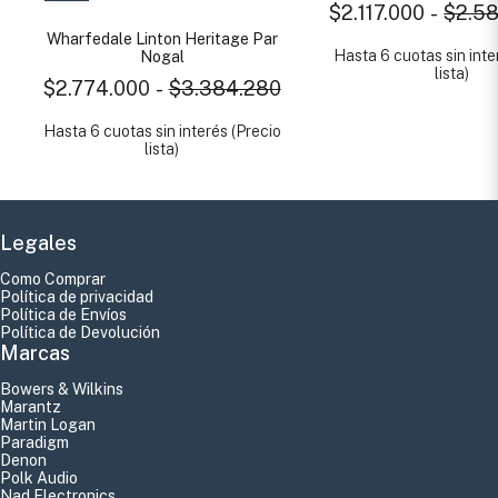
$2.117.000
-
$2.5
Wharfedale Linton Heritage Par
Hasta 6 cuotas sin inte
Nogal
lista)
$2.774.000
-
$3.384.280
Hasta 6 cuotas sin interés (Precio
lista)
Legales
Como Comprar
Política de privacidad
Política de Envíos
Política de Devolución
Marcas
Bowers & Wilkins
Marantz
Martin Logan
Paradigm
Denon
Polk Audio
Nad Electronics