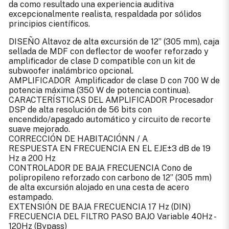
da como resultado una experiencia auditiva
excepcionalmente realista, respaldada por sólidos
principios científicos.
DISEÑO Altavoz de alta excursión de 12” (305 mm), caja
sellada de MDF con deflector de woofer reforzado y
amplificador de clase D compatible con un kit de
subwoofer inalámbrico opcional.
AMPLIFICADOR Amplificador de clase D con 700 W de
potencia máxima (350 W de potencia continua).
CARACTERÍSTICAS DEL AMPLIFICADOR Procesador
DSP de alta resolución de 56 bits con
encendido/apagado automático y circuito de recorte
suave mejorado.
CORRECCIÓN DE HABITACIÓNN / A
RESPUESTA EN FRECUENCIA EN EL EJE±3 dB de 19
Hz a 200 Hz
CONTROLADOR DE BAJA FRECUENCIA Cono de
polipropileno reforzado con carbono de 12” (305 mm)
de alta excursión alojado en una cesta de acero
estampado.
EXTENSIÓN DE BAJA FRECUENCIA 17 Hz (DIN)
FRECUENCIA DEL FILTRO PASO BAJO Variable 40Hz -
120Hz (Bypass)