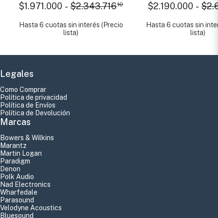
Bluetooth
Heos Wifi Bt
$1.971.000
-
$2.343.716
10
$2.190.000
-
$2.
Hasta 6 cuotas sin interés (Precio
Hasta 6 cuotas sin inte
lista)
lista)
Legales
Como Comprar
Política de privacidad
Política de Envíos
Política de Devolución
Marcas
Bowers & Wilkins
Marantz
Martin Logan
Paradigm
Denon
Polk Audio
Nad Electronics
Wharfedale
Parasound
Velodyne Acoustics
Bluesound