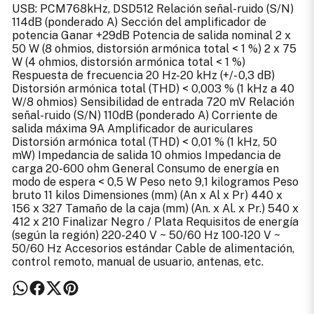
USB: PCM768kHz, DSD512 Relación señal-ruido (S/N)
114dB (ponderado A) Sección del amplificador de
potencia Ganar +29dB Potencia de salida nominal 2 x
50 W (8 ohmios, distorsión armónica total < 1 %) 2 x 75
W (4 ohmios, distorsión armónica total < 1 %)
Respuesta de frecuencia 20 Hz-20 kHz (+/- 0,3 dB)
Distorsión armónica total (THD) < 0,003 % (1 kHz a 40
W/8 ohmios) Sensibilidad de entrada 720 mV Relación
señal-ruido (S/N) 110dB (ponderado A) Corriente de
salida máxima 9A Amplificador de auriculares
Distorsión armónica total (THD) < 0,01 % (1 kHz, 50
mW) Impedancia de salida 10 ohmios Impedancia de
carga 20-600 ohm General Consumo de energía en
modo de espera < 0,5 W Peso neto 9,1 kilogramos Peso
bruto 11 kilos Dimensiones (mm) (An x Al x Pr) 440 x
156 x 327 Tamaño de la caja (mm) (An. x Al. x Pr.) 540 x
412 x 210 Finalizar Negro / Plata Requisitos de energía
(según la región) 220-240 V ~ 50/60 Hz 100-120 V ~
50/60 Hz Accesorios estándar Cable de alimentación,
control remoto, manual de usuario, antenas, etc.