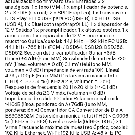
actualización de firmware USB Entradas 3 x
analógicos, 1 x fono (MM), 1 x amplificador de potencia,
2 x SPDIF (coaxial), 2 x SPDIF (óptico), 1 x transmisión
DTS Play-Fi, 1 x USB para PC (USB B), 1 x HDD USB
(USB A), 1 x Bluetooth (aptX/aptX LL), 1 x disparador de
12 V Salidas 1 x preamplificador, 1 x altavoz estéreo, 1 x
auriculares, 1 x disparador de 12 V Frecuencia de
muestreo Óptica/coaxial: 44,1 kHz --- 192 kHz PC USB:
44,1 kHz - 768 kHz (PCM) / DSD64, DSD128, DSD256,
DSD512 Sección del preamplificador Ganar +8dB
(Línea) +47dB (Fono MM) Sensibilidad de entrada 720
mV (línea, volumen = 0 dB) 3,1 mV (teléfono MM,
volumen = 0 dB) Impedancia de entrada 10K (Línea)
47K // 100pF (Fono MM) Distorsión armónica total
(THD) < 0,0004 % (1 KHz a 2 V, volumen = 0 dB)
Respuesta de frecuencia 20 Hz-20 kHz (+/- 0,1 dB)
Voltaje de salida 2,3 V máx. (Volumen = 0 dB)
Impedancia de salida 100 ohm Relación señal-ruido
>110dB (línea, ponderación A) 76dB (fono MM,
ponderación A) Convertidor CA Convertidor de D a A
ES9038Q2M Distorsión armónica total (THD) < 0,0006
% (1 KHz a 0 dBFS) Nivel de salida (0dBFS, 1KHz) 2,1
Vrms Frecuencia máxima de muestreo Óptico, coaxial:
192 KHz Ethernet, Wi-Fi: 192 KHz USB A: 48 kHz PC