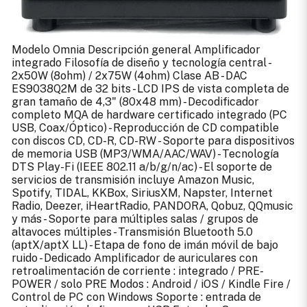
Modelo Omnia Descripción general Amplificador
integrado Filosofía de diseño y tecnología central -
2x50W (8ohm) / 2x75W (4ohm) Clase AB - DAC
ES9038Q2M de 32 bits - LCD IPS de vista completa de
gran tamaño de 4,3" (80x48 mm) - Decodificador
completo MQA de hardware certificado integrado (PC
USB, Coax/Óptico) - Reproducción de CD compatible
con discos CD, CD-R, CD-RW - Soporte para dispositivos
de memoria USB (MP3/WMA/AAC/WAV) - Tecnología
DTS Play-Fi (IEEE 802.11 a/b/g/n/ac) - El soporte de
servicios de transmisión incluye Amazon Music,
Spotify, TIDAL, KKBox, SiriusXM, Napster, Internet
Radio, Deezer, iHeartRadio, PANDORA, Qobuz, QQmusic
y más - Soporte para múltiples salas / grupos de
altavoces múltiples - Transmisión Bluetooth 5.0
(aptX/aptX LL) - Etapa de fono de imán móvil de bajo
ruido - Dedicado Amplificador de auriculares con
retroalimentación de corriente : integrado / PRE-
POWER / solo PRE Modos : Android / iOS / Kindle Fire /
Control de PC con Windows Soporte : entrada de