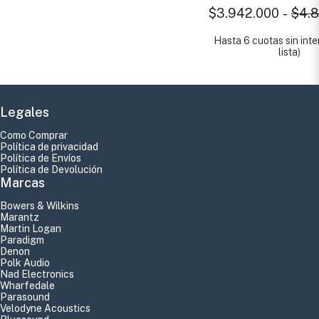
$3.942.000
-
$4.8
Hasta 6 cuotas sin inte
lista)
Legales
Como Comprar
Política de privacidad
Política de Envíos
Política de Devolución
Marcas
Bowers & Wilkins
Marantz
Martin Logan
Paradigm
Denon
Polk Audio
Nad Electronics
Wharfedale
Parasound
Velodyne Acoustics