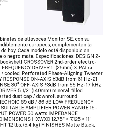
inetes de altavoces Monitor SE, con su
undiblemente europeos, complementan la
de hoy. Cada modelo está disponible en
e o negro mate. Especificaciones: DESIGN 2-
x, bookshelf CROSSOVER 2nd-order electro-
GH FREQUENCY DRIVER 1” (25mm) X-PAL™
 / cooled, Perforated Phase-Aligning Tweeter
 RESPONSE ON-AXIS ±3dB from 61 Hz - 21
E 30° OFF-AXIS ±3dB from 55 Hz - 17 kHz
VER 5-1/2” (140mm) mineral-filled
erted dust cap / downroll surround
NECHOIC 89 dB / 86 dB LOW FREQUENCY
 SUITABLE AMPLIFIER POWER RANGE 15 -
PUT POWER 50 watts IMPEDANCE
DIMENSIONS HXWXD 12.75" × 7.125 × 11"
T 12 lbs. (5.4 kg) FINISHES Matte Black,