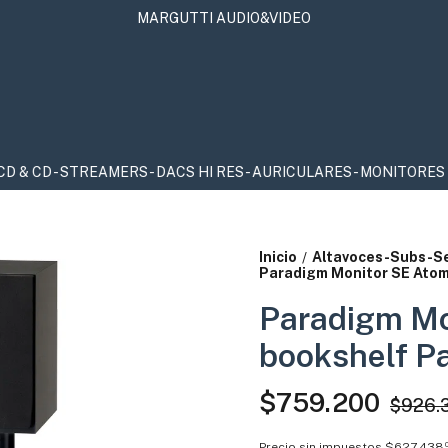
MARGUTTI AUDIO&VIDEO
 STREAMERS - DACS HI RES - AURICULARES - MONITORES DE EST
Inicio
Altavoces-Subs-S
/
Paradigm Monitor SE Atom
Paradigm Mo
bookshelf Pa
$759.200
$926.
Precio sin impuestos
$627.438