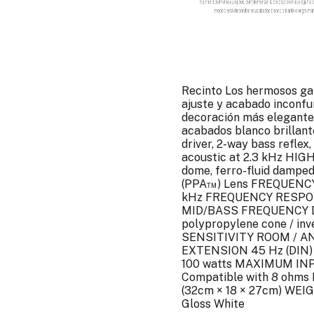
Recinto Los hermosos gab
ajuste y acabado inconf
decoración más elegante 
acabados blanco brillant
driver, 2-way bass refle
acoustic at 2.3 kHz HI
dome, ferro-fluid damped
(PPA™) Lens FREQUENCY
kHz FREQUENCY RESPONS
MID/BASS FREQUENCY DRI
polypropylene cone / inv
SENSITIVITY ROOM / A
EXTENSION 45 Hz (DIN)
100 watts MAXIMUM IN
Compatible with 8 ohms 
(32cm × 18 × 27cm) WEIGH
Gloss White