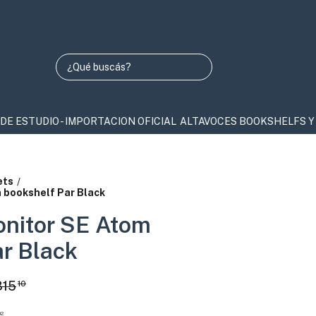
UDIO - IMPORTACION OFICIAL
ALTAVOCES BOOKSHELFS Y COLUMNA
ets
/
 bookshelf Par Black
nitor SE Atom
r Black
315
10
02