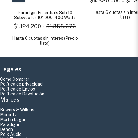
$4.380.000
-
$5.3
Hasta 6 cuotas sin inte
Paradigm Essentials Sub 10
lista)
Subwoofer 10" 200-400 Watts
$1.124.200
-
$1.358.676
Hasta 6 cuotas sin interés (Precio
lista)
Legales
Como Comprar
Política de privacidad
Política de Envíos
Política de Devolución
Marcas
Bowers & Wilkins
Marantz
Martin Logan
Paradigm
Denon
Polk Audio