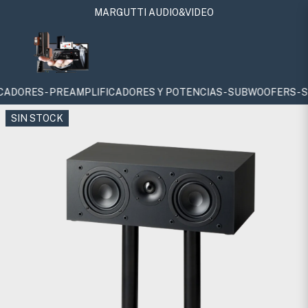
MARGUTTI AUDIO&VIDEO
AMPLIFICADORES Y POTENCIAS - SUBWOOFERS - SURROUNDS - ATMO
SIN STOCK